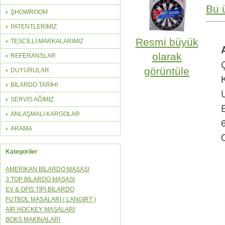
Bu 
ŞHOWROOM
PATENTLERİMİZ
Resmi büyük
TESCİLLİ MARKALARIMIZ
olarak
REFERANSLAR
Ç
görüntüle
DUYURULAR
BİLARDO TARİHİ
U
SERVİS AĞIMIZ
ANLAŞMALI KARGOLAR
6
ARAMA
Kategoriler
AMERİKAN BİLARDO MASASI
3 TOP BİLARDO MASASI
EV & OFİS TİPİ BİLARDO
FUTBOL MASALARI ( LANGIRT )
AİR HOCKEY MASALARI
BOKS MAKİNALARI